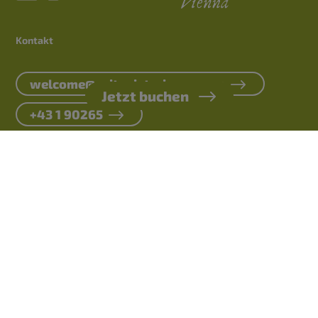
Kontakt
welcome@zeitgeist-vienna.com
Jetzt buchen
+43 1 90265
Entdecke
Gutscheine
Lage, Anfahrt & Parken
FAQs
Karriere
Presse