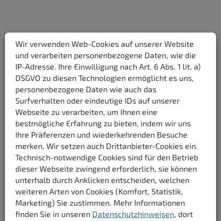
Wir verwenden Web-Cookies auf unserer Website
Startseite
/
Presse
/
Ruheoase in Favoriten beherbergt Wiens
und verarbeiten personenbezogene Daten, wie die
kleinsten Golfplatz
IP-Adresse. Ihre Einwilligung nach Art. 6 Abs. 1 lit. a)
DSGVO zu diesen Technologien ermöglicht es uns,
personenbezogene Daten wie auch das
Surfverhalten oder eindeutige IDs auf unserer
Wer hätte gedacht, dass sich so nahe am
Webseite zu verarbeiten, um Ihnen eine
Hauptbahnhof der kleinste Golfplatz der Stadt befindet? Im
bestmögliche Erfahrung zu bieten, indem wir uns
grünen Innenhof des Hotels Zeitgeist Vienna können alle, die
Ihre Präferenzen und wiederkehrenden Besuche
merken. Wir setzen auch Drittanbieter-Cookies ein.
Lust dazu haben, ihr spielerisches Können unter Beweis
Technisch-notwendige Cookies sind für den Betrieb
stellen. Neben dem Bereich zum Golfen gibt es eine Boccia-
dieser Webseite zwingend erforderlich, sie können
Bahn, ein Badminton-Court sowie Outdoor-Fitnessflächen zur
unterhalb durch Anklicken entscheiden, welchen
kostenfreien Benutzung. Gemütliche Sonnenliegen sorgen für
weiteren Arten von Cookies (Komfort, Statistik,
Marketing) Sie zustimmen. Mehr Informationen
die nötige Erholung. Das hoteleigene Lokal, Café &
finden Sie in unseren
Datenschutzhinweisen
, dort
Bar »Pergola« serviert dazu sommerliche Sandwiches und